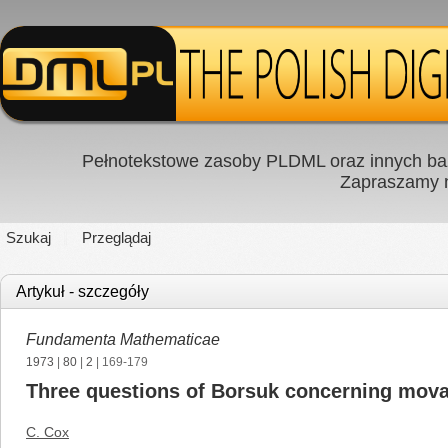
Pełnotekstowe zasoby PLDML oraz innych baz
Zapraszamy
Szukaj
Przeglądaj
Artykuł - szczegóły
Fundamenta Mathematicae
1973
|
80
|
2
| 169-179
Three questions of Borsuk concerning movab
C. Cox