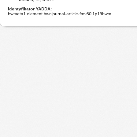
Identyfikator YADDA
bwmeta1.element.bwnjournal-article-fmv80i1p19bwm