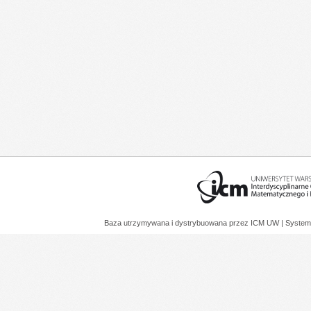
Baza utrzymywana i dystrybuowana przez
ICM UW
| System