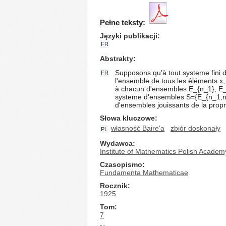
Pełne teksty:
Języki publikacji
FR
Abstrakty
Supposons qu'à tout systeme fini
FR
l'ensemble de tous les éléments x,
à chacun d'ensembles E_{n_1}, E_{
systeme d'ensembles S={E_{n_1,n_
d'ensembles jouissants de la propr
Słowa kluczowe
własność Baire'a
zbiór doskonały
PL
Wydawca
Institute of Mathematics Polish Academ
Czasopismo
Fundamenta Mathematicae
Rocznik
1925
Tom
7