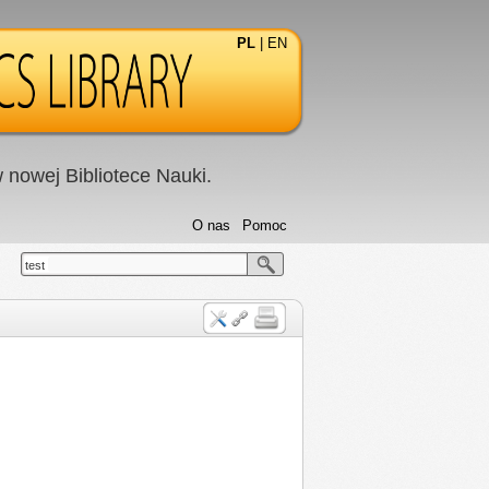
PL
|
EN
nowej Bibliotece Nauki.
O nas
Pomoc
test