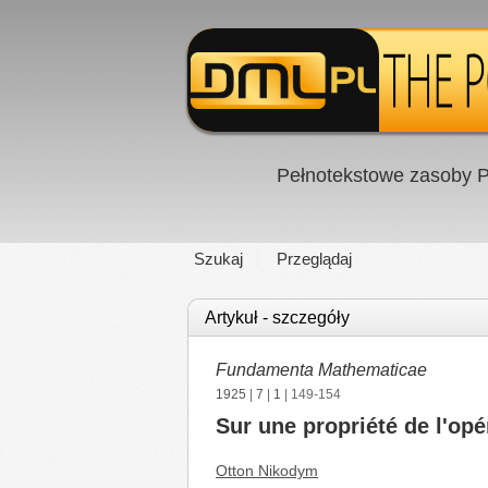
Pełnotekstowe zasoby P
Szukaj
Przeglądaj
Artykuł - szczegóły
Fundamenta Mathematicae
1925
|
7
|
1
| 149-154
Sur une propriété de l'opé
Otton Nikodym