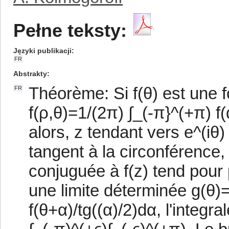
Pełne teksty:
Języki publikacji
FR
Abstrakty
Théorème: Si f(θ) est une 
FR
f(ρ,θ)=1/(2π) ∫_(-π}^(+π) f
alors, z tendant vers e^(iθ
tangent à la circonférence,
conjuguée à f(z) tend pour
une limite déterminée g(θ)=
f(θ+α)/tg((α)/2)dα, l'integ