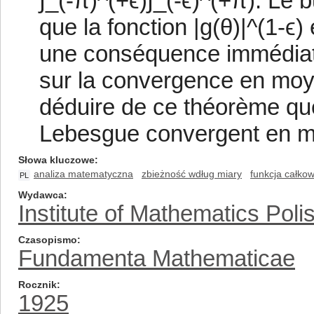
∫_(-π)^(+ϵ)∫_(-ϵ)^(+π). Le 
que la fonction |g(θ)|^(1-
une conséquence immédiate
sur la convergence en moye
déduire de ce théorème que
Lebesgue convergent en m
Słowa kluczowe
analiza matematyczna
zbieżność wdług miary
funkcja całko
PL
Wydawca
Institute of Mathematics Pol
Czasopismo
Fundamenta Mathematicae
Rocznik
1925