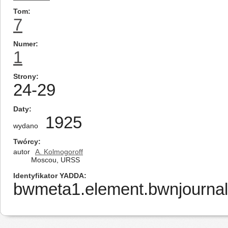
Tom
7
Numer
1
Strony
24-29
Daty
1925
wydano
Twórcy
autor
A. Kolmogoroff
Moscou, URSS
Identyfikator YADDA
bwmeta1.element.bwnjournal