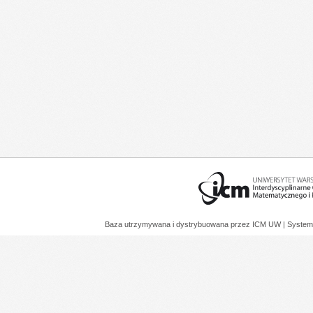
Baza utrzymywana i dystrybuowana przez
ICM UW
| System