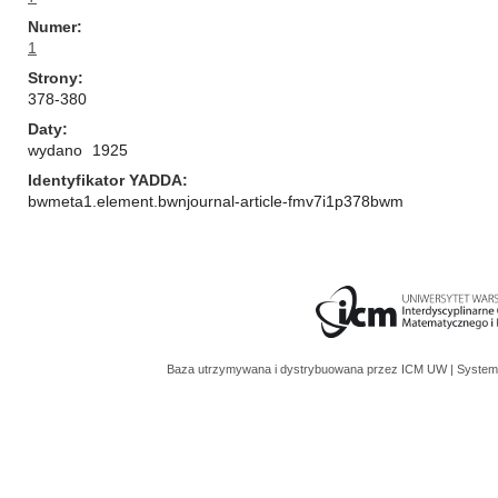
Numer
1
Strony
378-380
Daty
wydano
1925
Identyfikator YADDA
bwmeta1.element.bwnjournal-article-fmv7i1p378bwm
Baza utrzymywana i dystrybuowana przez
ICM UW
| System