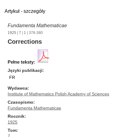
Artykuł - szczegóły
Fundamenta Mathematicae
1925
|
7
|
1
| 378-380
Corrections
Pełne teksty:
Języki publikacji
FR
Wydawca
Institute of Mathematics Polish Academy of Sciences
Czasopismo
Fundamenta Mathematicae
Rocznik
1925
Tom
7