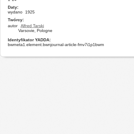
Daty
wydano
1925
Twórcy
autor
Alfred Tarski
Varsovie, Pologne
Identyfikator YADDA
bwmeta1.element.bwnjournal-article-fmv7i1p1bwm