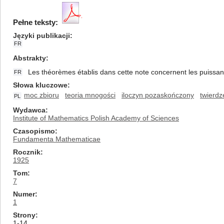
Pełne teksty:
Języki publikacji
FR
Abstrakty
Les théorèmes établis dans cette note concernent les puissance
FR
Słowa kluczowe
moc zbioru
teoria mnogości
iloczyn pozaskończony
twierdz
PL
Wydawca
Institute of Mathematics Polish Academy of Sciences
Czasopismo
Fundamenta Mathematicae
Rocznik
1925
Tom
7
Numer
1
Strony
1-14