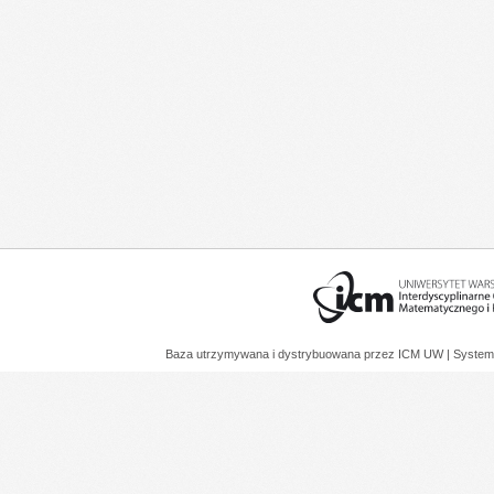
Baza utrzymywana i dystrybuowana przez
ICM UW
| System