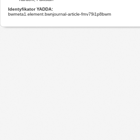
Identyfikator YADDA
bwmeta1.element.bwnjournal-article-fmv79i1p8bwm