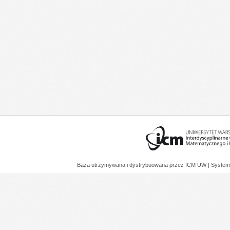
Baza utrzymywana i dystrybuowana przez
ICM UW
| System