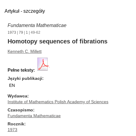
Artykuł - szczegóły
Fundamenta Mathematicae
1973
|
79
|
1
| 49-62
Homotopy sequences of fibrations
Kenneth C. Millett
Pełne teksty:
Języki publikacji
EN
Wydawca
Institute of Mathematics Polish Academy of Sciences
Czasopismo
Fundamenta Mathematicae
Rocznik
1973