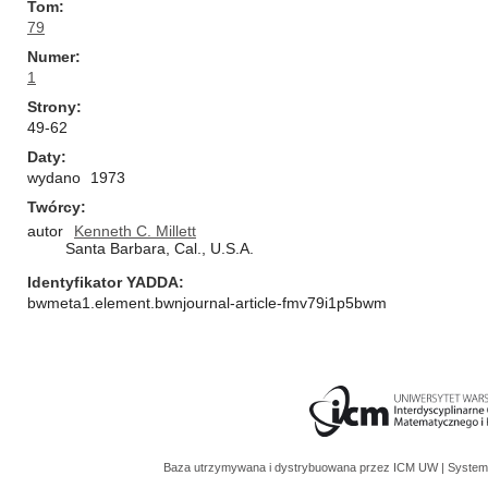
Tom
79
Numer
1
Strony
49-62
Daty
wydano
1973
Twórcy
autor
Kenneth C. Millett
Santa Barbara, Cal., U.S.A.
Identyfikator YADDA
bwmeta1.element.bwnjournal-article-fmv79i1p5bwm
Baza utrzymywana i dystrybuowana przez
ICM UW
| System