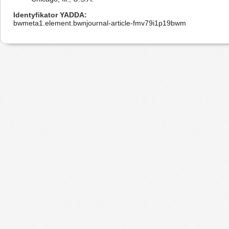
Identyfikator YADDA
bwmeta1.element.bwnjournal-article-fmv79i1p19bwm