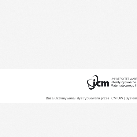
Baza utrzymywana i dystrybuowana przez
ICM UW
| System