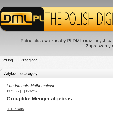
Pełnotekstowe zasoby PLDML oraz innych baz
Zapraszamy
Szukaj
Przeglądaj
Artykuł - szczegóły
Fundamenta Mathematicae
1973
|
79
|
3
| 199-207
Grouplike Menger algebras.
H. L. Skala