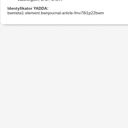
Identyfikator YADDA
bwmeta1.element.bwnjournal-article-fmv78i1p22bwm