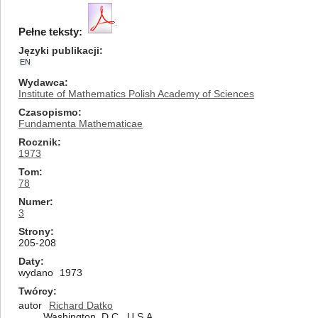
Pełne teksty:
Języki publikacji
EN
Wydawca
Institute of Mathematics Polish Academy of Sciences
Czasopismo
Fundamenta Mathematicae
Rocznik
1973
Tom
78
Numer
3
Strony
205-208
Daty
wydano
1973
Twórcy
autor
Richard Datko
Washington, D.C., U.S.A.