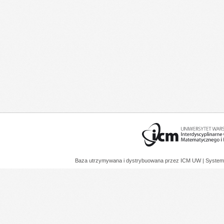
Baza utrzymywana i dystrybuowana przez
ICM UW
| System