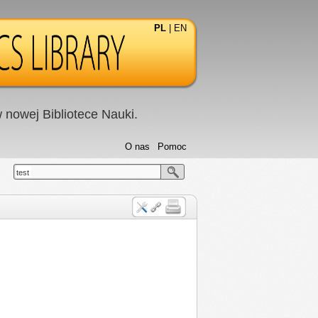
PL
|
EN
nowej Bibliotece Nauki.
O nas
Pomoc
test