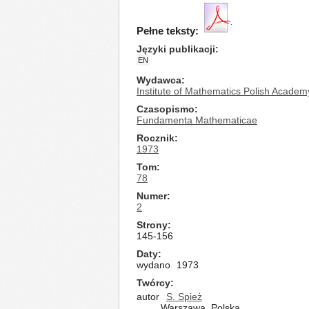
Pełne teksty:
Języki publikacji
EN
Wydawca
Institute of Mathematics Polish Academ
Czasopismo
Fundamenta Mathematicae
Rocznik
1973
Tom
78
Numer
2
Strony
145-156
Daty
wydano
1973
Twórcy
autor
S. Spież
Warszawa, Polska