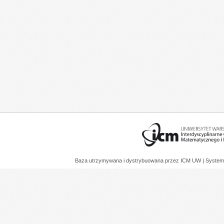
Baza utrzymywana i dystrybuowana przez
ICM UW
| System