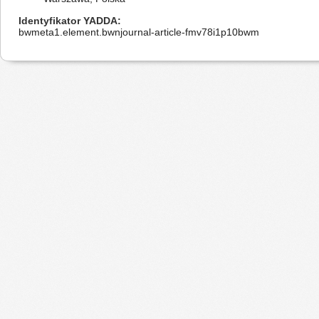
Identyfikator YADDA
bwmeta1.element.bwnjournal-article-fmv78i1p10bwm