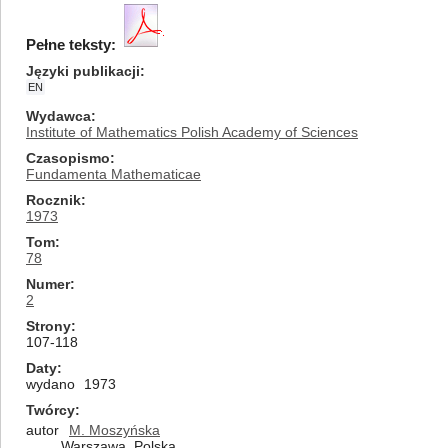
Pełne teksty:
Języki publikacji
EN
Wydawca
Institute of Mathematics Polish Academy of Sciences
Czasopismo
Fundamenta Mathematicae
Rocznik
1973
Tom
78
Numer
2
Strony
107-118
Daty
wydano
1973
Twórcy
autor
M. Moszyńska
Warszawa, Polska