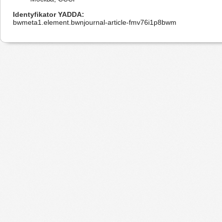
Identyfikator YADDA
bwmeta1.element.bwnjournal-article-fmv76i1p8bwm