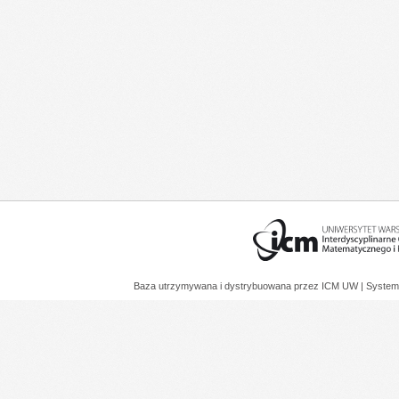
Baza utrzymywana i dystrybuowana przez
ICM UW
| System