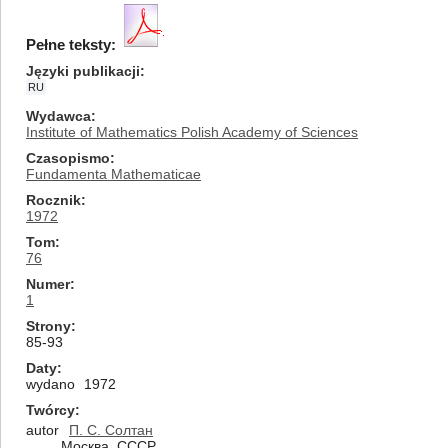
Pełne teksty:
Języki publikacji
RU
Wydawca
Institute of Mathematics Polish Academy of Sciences
Czasopismo
Fundamenta Mathematicae
Rocznik
1972
Tom
76
Numer
1
Strony
85-93
Daty
wydano
1972
Twórcy
autor
П. С. Солтан
Москва, СССР