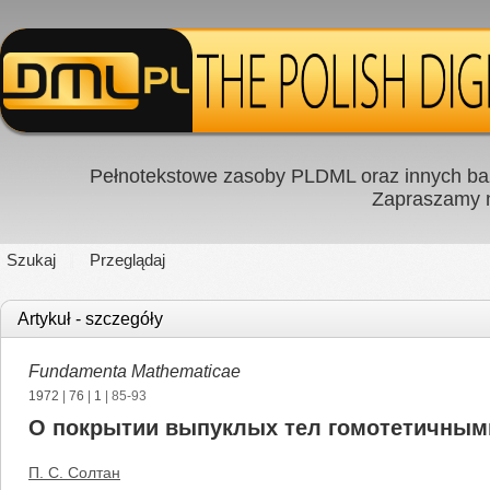
Pełnotekstowe zasoby PLDML oraz innych baz
Zapraszamy
Szukaj
Przeglądaj
Artykuł - szczegóły
Fundamenta Mathematicae
1972
|
76
|
1
| 85-93
О покрытии выпуклых тел гомотетичным
П. С. Солтан