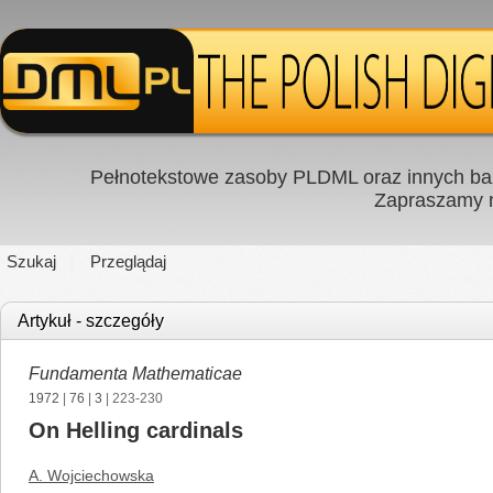
Pełnotekstowe zasoby PLDML oraz innych baz
Zapraszamy
Szukaj
Przeglądaj
Artykuł - szczegóły
Fundamenta Mathematicae
1972
|
76
|
3
| 223-230
On Helling cardinals
A. Wojciechowska