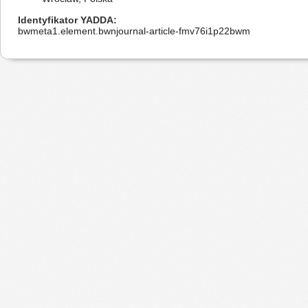
Identyfikator YADDA
bwmeta1.element.bwnjournal-article-fmv76i1p22bwm