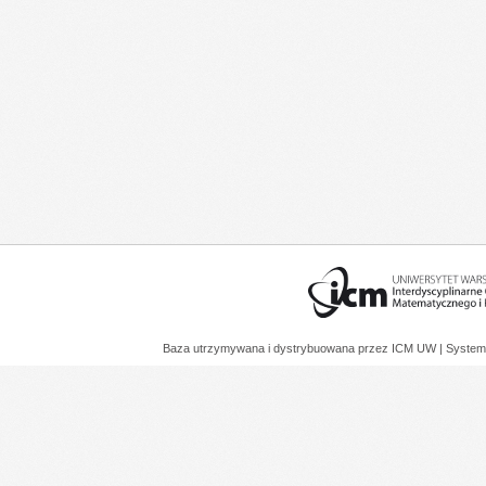
Baza utrzymywana i dystrybuowana przez
ICM UW
| System