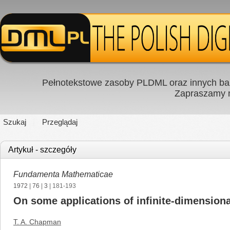
Pełnotekstowe zasoby PLDML oraz innych baz
Zapraszamy
Szukaj
Przeglądaj
Artykuł - szczegóły
Fundamenta Mathematicae
1972
|
76
|
3
| 181-193
On some applications of infinite-dimensiona
T. A. Chapman