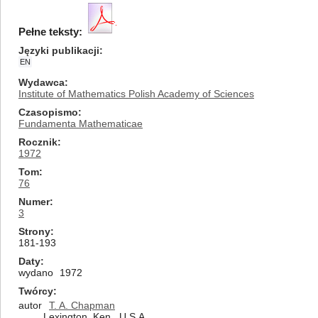
Pełne teksty:
Języki publikacji
EN
Wydawca
Institute of Mathematics Polish Academy of Sciences
Czasopismo
Fundamenta Mathematicae
Rocznik
1972
Tom
76
Numer
3
Strony
181-193
Daty
wydano
1972
Twórcy
autor
T. A. Chapman
Lexington, Ken., U.S.A.