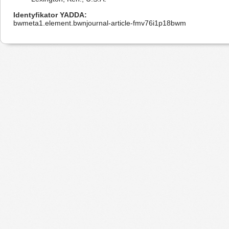
Identyfikator YADDA
bwmeta1.element.bwnjournal-article-fmv76i1p18bwm