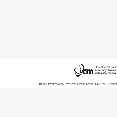
Baza utrzymywana i dystrybuowana przez
ICM UW
| System