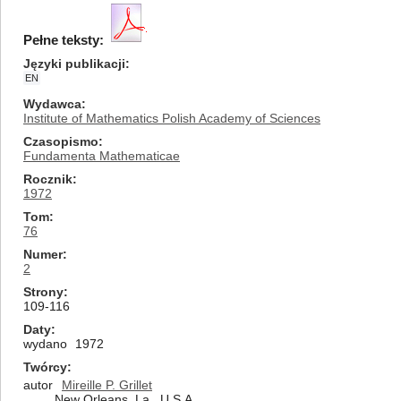
Pełne teksty:
Języki publikacji
EN
Wydawca
Institute of Mathematics Polish Academy of Sciences
Czasopismo
Fundamenta Mathematicae
Rocznik
1972
Tom
76
Numer
2
Strony
109-116
Daty
wydano
1972
Twórcy
autor
Mireille P. Grillet
New Orleans, La., U.S.A.