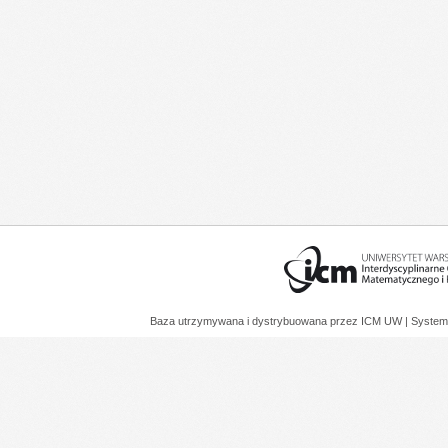
Baza utrzymywana i dystrybuowana przez
ICM UW
| System