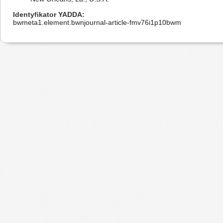
Identyfikator YADDA
bwmeta1.element.bwnjournal-article-fmv76i1p10bwm