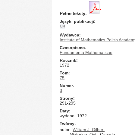
Pełne teksty:
Języki publikacji
EN
Wydawca
Institute of Mathematics Polish Academ
Czasopismo
Fundamenta Mathematicae
Rocznik
1972
Tom
75
Numer
3
Strony
291-295
Daty
wydano
1972
Twórcy
autor
William J. Gilbert
Waterloo, Ont., Canada