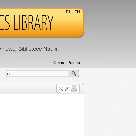
PL
|
EN
nowej Bibliotece Nauki.
O nas
Pomoc
test