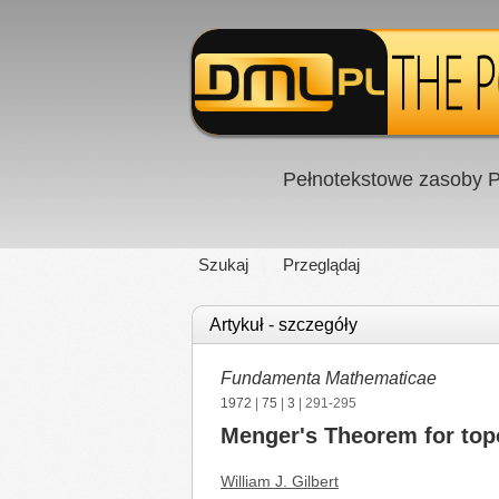
Pełnotekstowe zasoby P
Szukaj
Przeglądaj
Artykuł - szczegóły
Fundamenta Mathematicae
1972
|
75
|
3
| 291-295
Menger's Theorem for top
William J. Gilbert