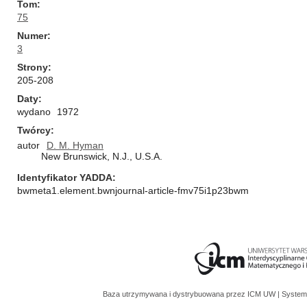
Tom
75
Numer
3
Strony
205-208
Daty
wydano
1972
Twórcy
autor
D. M. Hyman
New Brunswick, N.J., U.S.A.
Identyfikator YADDA
bwmeta1.element.bwnjournal-article-fmv75i1p23bwm
Baza utrzymywana i dystrybuowana przez
ICM UW
| System