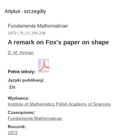
Artykuł - szczegóły
Fundamenta Mathematicae
1972
|
75
|
3
| 205-208
A remark on Fox's paper on shape
D. M. Hyman
Pełne teksty:
Języki publikacji
EN
Wydawca
Institute of Mathematics Polish Academy of Sciences
Czasopismo
Fundamenta Mathematicae
Rocznik
1972