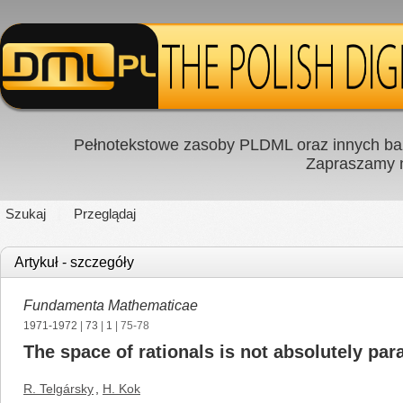
Pełnotekstowe zasoby PLDML oraz innych baz
Zapraszamy
Szukaj
Przeglądaj
Artykuł - szczegóły
Fundamenta Mathematicae
1971-1972
|
73
|
1
| 75-78
The space of rationals is not absolutely pa
R. Telgársky
,
H. Kok