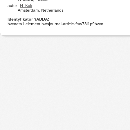
autor
H. Kok
Amsterdam, Netherlands
Identyfikator YADDA
bwmeta1.element.bwnjournal-article-fmv73i1p9bwm