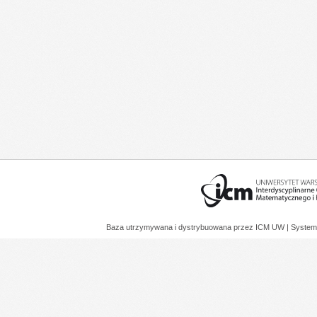
Baza utrzymywana i dystrybuowana przez
ICM UW
| System