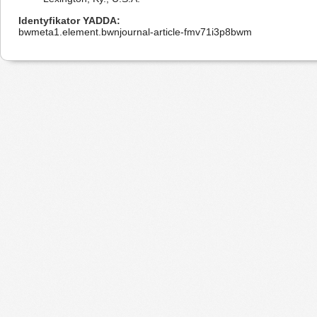
Identyfikator YADDA
bwmeta1.element.bwnjournal-article-fmv71i3p8bwm