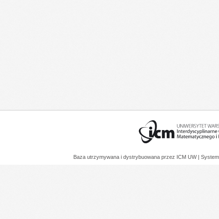
Baza utrzymywana i dystrybuowana przez
ICM UW
| System