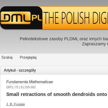
Pełnotekstowe zasoby PLDML oraz innych baz
Zapraszamy
Szukaj
Przeglądaj
Artykuł - szczegóły
Fundamenta Mathematicae
1971
|
71
|
3
| 255-262
Small retractions of smooth dendroids onto
J. B. Fugate