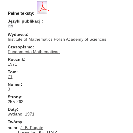
Pełne teksty:
Języki publikacji
EN
Wydawca
Institute of Mathematics Polish Academy of Sciences
Czasopismo
Fundamenta Mathematicae
Rocznik
1971
Tom
71
Numer
3
Strony
255-262
Daty
wydano
1971
Twórcy
autor
J. B. Fugate
Lexington, Ky., U.S.A.