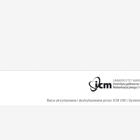
Baza utrzymywana i dystrybuowana przez
ICM UW
| System