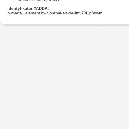
Identyfikator YADDA
bwmeta1.element.bwnjournal-article-fmv70i1p8bwm