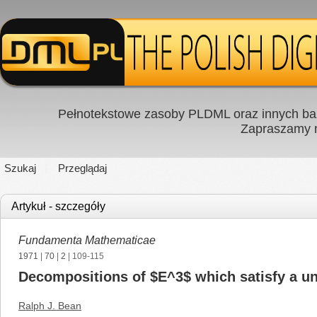
Pełnotekstowe zasoby PLDML oraz innych baz
Zapraszamy
Szukaj
Przeglądaj
Artykuł - szczegóły
Fundamenta Mathematicae
1971
|
70
|
2
| 109-115
Decompositions of $E^3$ which satisfy a uni
Ralph J. Bean