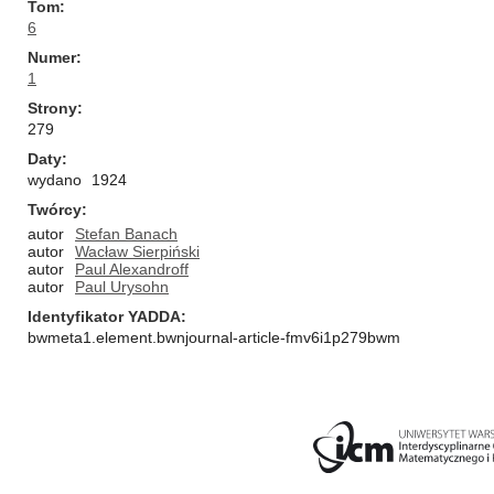
Tom
6
Numer
1
Strony
279
Daty
wydano
1924
Twórcy
autor
Stefan Banach
autor
Wacław Sierpiński
autor
Paul Alexandroff
autor
Paul Urysohn
Identyfikator YADDA
bwmeta1.element.bwnjournal-article-fmv6i1p279bwm