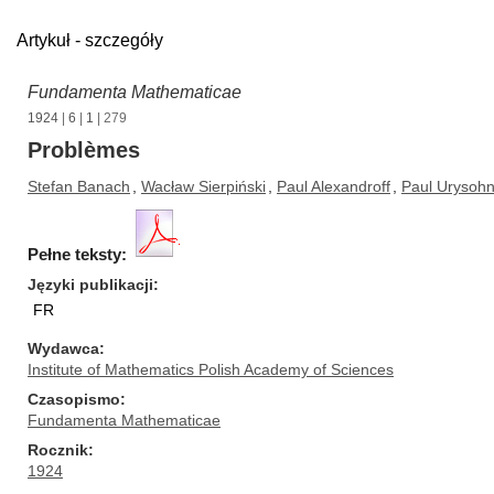
Artykuł - szczegóły
Fundamenta Mathematicae
1924
|
6
|
1
| 279
Problèmes
Stefan Banach
,
Wacław Sierpiński
,
Paul Alexandroff
,
Paul Urysoh
Pełne teksty:
Języki publikacji
FR
Wydawca
Institute of Mathematics Polish Academy of Sciences
Czasopismo
Fundamenta Mathematicae
Rocznik
1924