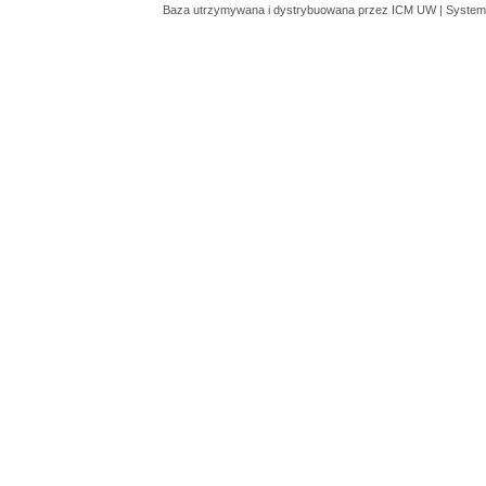
Baza utrzymywana i dystrybuowana przez
ICM UW
| System