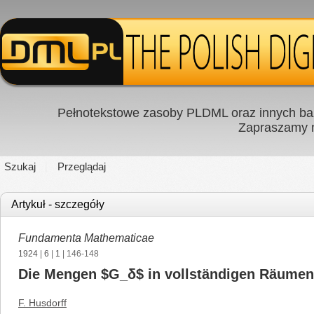
Pełnotekstowe zasoby PLDML oraz innych baz
Zapraszamy
Szukaj
Przeglądaj
Artykuł - szczegóły
Fundamenta Mathematicae
1924
|
6
|
1
| 146-148
Die Mengen $G_δ$ in vollständigen Räumen
F. Husdorff