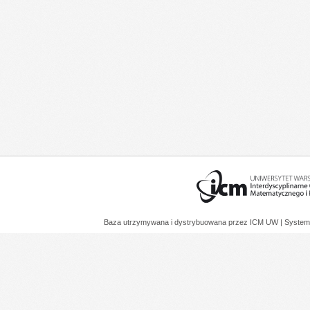
Baza utrzymywana i dystrybuowana przez
ICM UW
| System