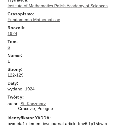
Wydawca
Institute of Mathematics Polish Academy of Sciences
Czasopismo
Fundamenta Mathematicae
Rocznik
1924
Tom
6
Numer
1
Strony
122-129
Daty
wydano
1924
Twórcy
autor
St. Kaczmarz
Cracovie, Pologne
Identyfikator YADDA
bwmeta1.element.bwnjournal-article-fmv6i1p15bwm