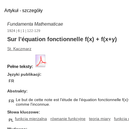
Artykuł - szczegóły
Fundamenta Mathematicae
1924
|
6
|
1
| 122-129
Sur l'équation fonctionnelle f(x) + f(x+y)
St. Kaczmarz
Pełne teksty:
Języki publikacji
FR
Abstrakty
Le but de cette note est l'étude de l'équation fonctionnelle f(
FR
comme l'inconnue.
Słowa kluczowe
funkcja mierzalna
równanie funkcyjne
teoria miary
funkcja 
PL