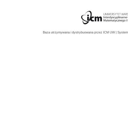
Baza utrzymywana i dystrybuowana przez
ICM UW
| System