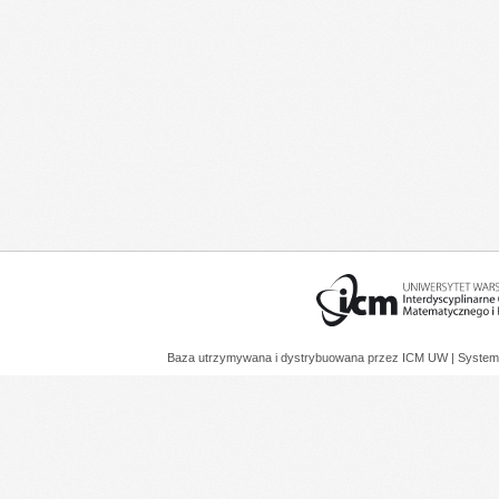
Baza utrzymywana i dystrybuowana przez
ICM UW
| System