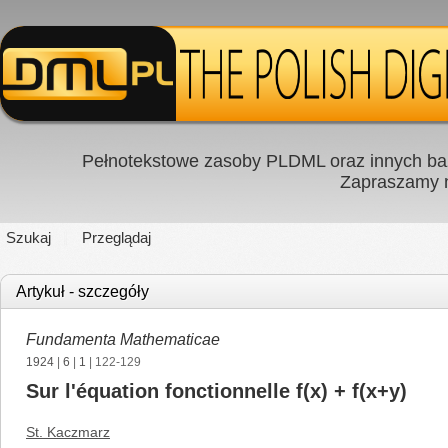
Pełnotekstowe zasoby PLDML oraz innych baz
Zapraszamy
Szukaj
Przeglądaj
Artykuł - szczegóły
Fundamenta Mathematicae
1924
|
6
|
1
| 122-129
Sur l'équation fonctionnelle f(x) + f(x+y)
St. Kaczmarz