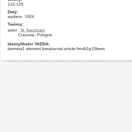
122-129
Daty
wydano
1924
Twórcy
autor
St. Kaczmarz
Cracovie, Pologne
Identyfikator YADDA
bwmeta1.element.bwnjournal-article-fmv6i1p15bwm