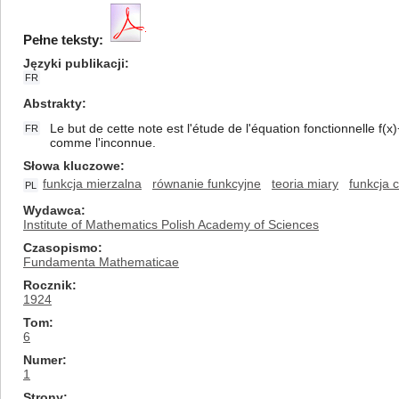
Pełne teksty:
Języki publikacji
FR
Abstrakty
Le but de cette note est l'étude de l'équation fonctionnelle f(
FR
comme l'inconnue.
Słowa kluczowe
funkcja mierzalna
równanie funkcyjne
teoria miary
funkcja c
PL
Wydawca
Institute of Mathematics Polish Academy of Sciences
Czasopismo
Fundamenta Mathematicae
Rocznik
1924
Tom
6
Numer
1
Strony