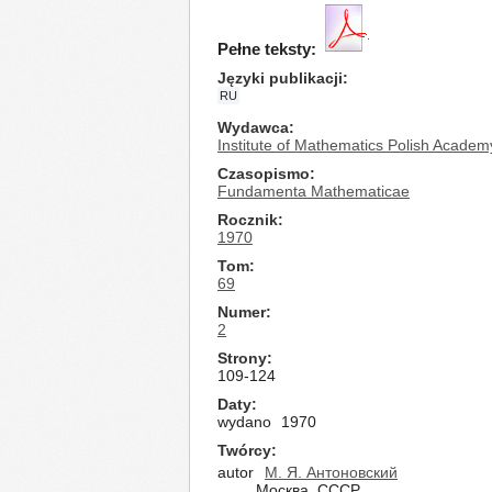
Pełne teksty:
Języki publikacji
RU
Wydawca
Institute of Mathematics Polish Academ
Czasopismo
Fundamenta Mathematicae
Rocznik
1970
Tom
69
Numer
2
Strony
109-124
Daty
wydano
1970
Twórcy
autor
М. Я. Антоновский
Москва, СССР