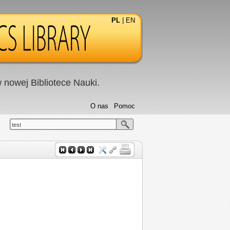
PL
|
EN
nowej Bibliotece Nauki.
O nas
Pomoc
test