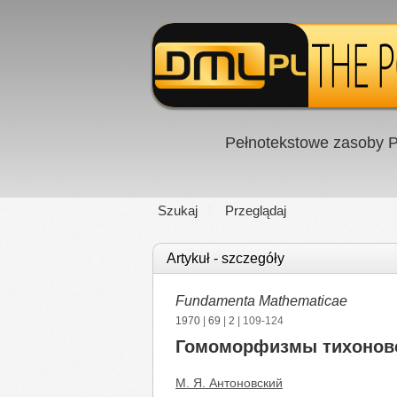
Pełnotekstowe zasoby P
Szukaj
Przeglądaj
Artykuł - szczegóły
Fundamenta Mathematicae
1970
|
69
|
2
| 109-124
Гомоморфизмы тихоновс
М. Я. Антоновский