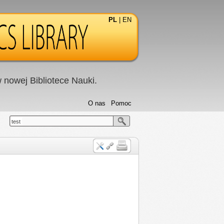
PL
|
EN
nowej Bibliotece Nauki.
O nas
Pomoc
test