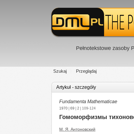
Pełnotekstowe zasoby P
Szukaj
Przeglądaj
Artykuł - szczegóły
Fundamenta Mathematicae
1970
|
69
|
2
| 109-124
Гомоморфизмы тихоновс
М. Я. Антоновский