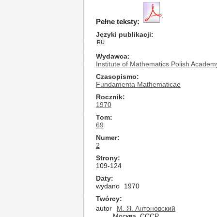
Pełne teksty:
Języki publikacji
RU
Wydawca
Institute of Mathematics Polish Academ
Czasopismo
Fundamenta Mathematicae
Rocznik
1970
Tom
69
Numer
2
Strony
109-124
Daty
wydano
1970
Twórcy
autor
М. Я. Антоновский
Москва, СССР