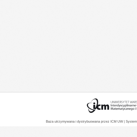
Baza utrzymywana i dystrybuowana przez
ICM UW
| System