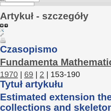
test
Artykuł - szczegóły
Czasopismo
Fundamenta Mathemati
1970
|
69
|
2
| 153-190
Tytuł artykułu
Estimated extension t
collections and skeleton