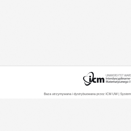
Baza utrzymywana i dystrybuowana przez
ICM UW
| System