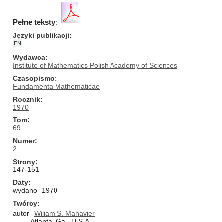
Pełne teksty:
Języki publikacji
EN
Wydawca
Institute of Mathematics Polish Academy of Sciences
Czasopismo
Fundamenta Mathematicae
Rocznik
1970
Tom
69
Numer
2
Strony
147-151
Daty
wydano
1970
Twórcy
autor
Wiliam S. Mahavier
Atlanta, Ga., U.S.A.