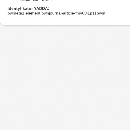
Identyfikator YADDA
bwmeta1.element.bwnjournal-article-fmv69i1p11bwm