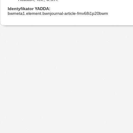
Identyfikator YADDA
bwmeta1.element.bwnjournal-article-fmv68i1p20bwm