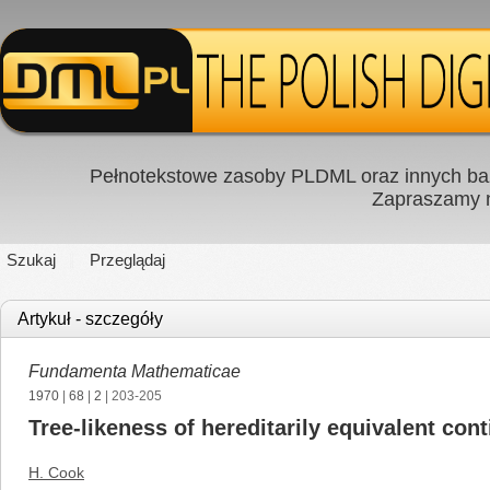
Pełnotekstowe zasoby PLDML oraz innych baz
Zapraszamy
Szukaj
Przeglądaj
Artykuł - szczegóły
Fundamenta Mathematicae
1970
|
68
|
2
| 203-205
Tree-likeness of hereditarily equivalent con
H. Cook