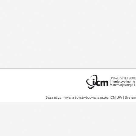
Baza utrzymywana i dystrybuowana przez
ICM UW
| System