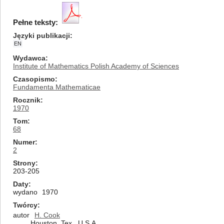
Pełne teksty:
Języki publikacji
EN
Wydawca
Institute of Mathematics Polish Academy of Sciences
Czasopismo
Fundamenta Mathematicae
Rocznik
1970
Tom
68
Numer
2
Strony
203-205
Daty
wydano
1970
Twórcy
autor
H. Cook
Houston, Tex., U.S.A.