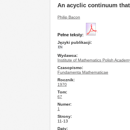
An acyclic continuum tha
Philip Bacon
Pełne teksty:
Języki publikacji
EN
Wydawca
Institute of Mathematics Polish Academ
Czasopismo
Fundamenta Mathematicae
Rocznik
1970
Tom
67
Numer
1
Strony
11-13
Daty