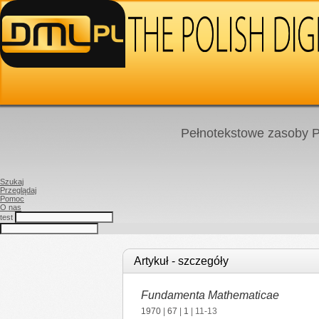
Pełnotekstowe zasoby P
Szukaj
Przeglądaj
Pomoc
O nas
test
Artykuł - szczegóły
Fundamenta Mathematicae
1970
|
67
|
1
| 11-13