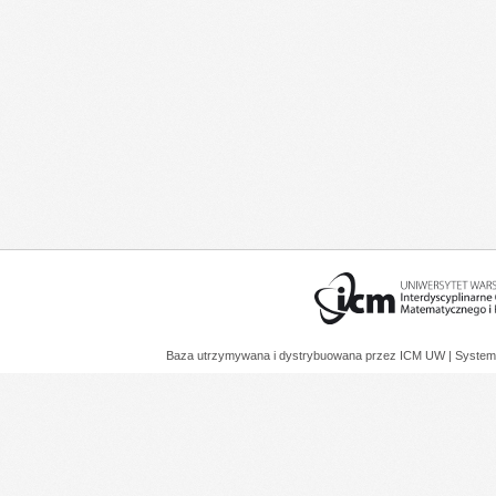
Baza utrzymywana i dystrybuowana przez
ICM UW
| System