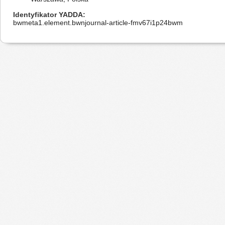
Identyfikator YADDA
bwmeta1.element.bwnjournal-article-fmv67i1p24bwm