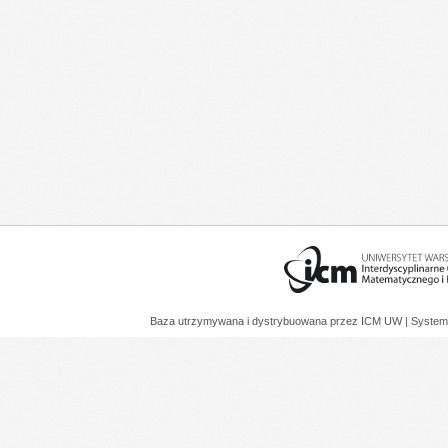
Baza utrzymywana i dystrybuowana przez
ICM UW
| System