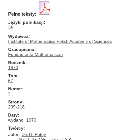
Pełne teksty:
Języki publikacji
EN
Wydawca
Institute of Mathematics Polish Academy of Sciences
Czasopismo
Fundamenta Mathematicae
Rocznik
1970
Tom
67
Numer
2
Strony
209-218
Daty
wydano
1970
Twórcy
autor
Dix H. Petey
Salt Lake City, Utah, U.S.A.