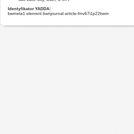
Identyfikator YADDA
bwmeta1.element.bwnjournal-article-fmv67i1p22bwm