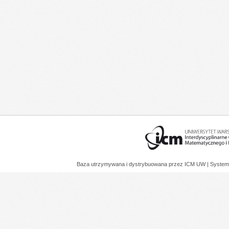
Baza utrzymywana i dystrybuowana przez
ICM UW
| System