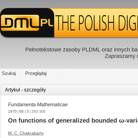
Pełnotekstowe zasoby PLDML oraz innych baz
Zapraszamy
Szukaj
Przeglądaj
Artykuł - szczegóły
Fundamenta Mathematicae
1970
|
66
|
3
| 293-300
On functions of generalized bounded ω-vari
M. C. Chakrabarty