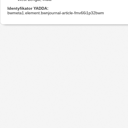
Identyfikator YADDA
bwmeta1.element.bwnjournal-article-fmv66i1p32bwm