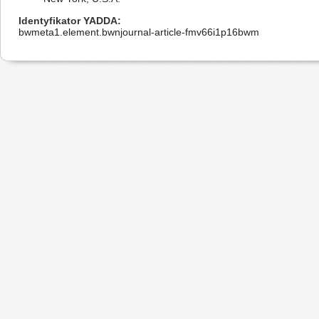
Identyfikator YADDA
bwmeta1.element.bwnjournal-article-fmv66i1p16bwm