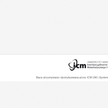
Baza utrzymywana i dystrybuowana przez
ICM UW
| System