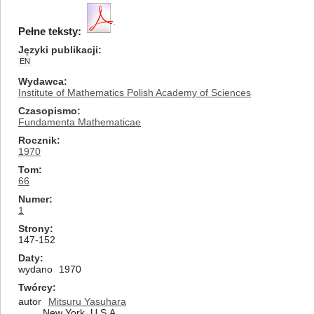
Pełne teksty:
Języki publikacji
EN
Wydawca
Institute of Mathematics Polish Academy of Sciences
Czasopismo
Fundamenta Mathematicae
Rocznik
1970
Tom
66
Numer
1
Strony
147-152
Daty
wydano
1970
Twórcy
autor
Mitsuru Yasuhara
New York, U.S.A.