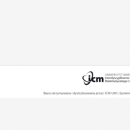
Baza utrzymywana i dystrybuowana przez
ICM UW
| System