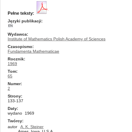
Pełne teksty:
Języki publikacji
EN
Wydawca
Institute of Mathematics Polish Academy of Sciences
Czasopismo
Fundamenta Mathematicae
Rocznik
1969
Tom
65
Numer
2
Strony
133-137
Daty
wydano
1969
Twórcy
autor
A. K. Steiner
Ames, Iowa, U.S.A.