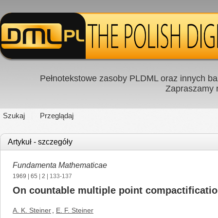
Pełnotekstowe zasoby PLDML oraz innych baz
Zapraszamy
Szukaj
Przeglądaj
Artykuł - szczegóły
Fundamenta Mathematicae
1969
|
65
|
2
| 133-137
On countable multiple point compactificati
A. K. Steiner
,
E. F. Steiner