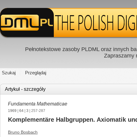
Pełnotekstowe zasoby PLDML oraz innych baz
Zapraszamy
Szukaj
Przeglądaj
Artykuł - szczegóły
Fundamenta Mathematicae
1969
|
64
|
3
| 257-287
Komplementäre Halbgruppen. Axiomatik und
Bruno Bosbach