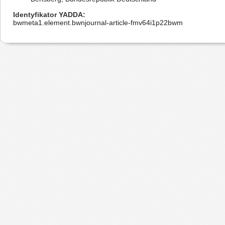
Identyfikator YADDA
bwmeta1.element.bwnjournal-article-fmv64i1p22bwm