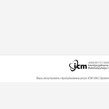
Baza utrzymywana i dystrybuowana przez
ICM UW
| System