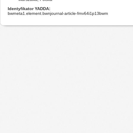
Identyfikator YADDA
bwmeta1.element.bwnjournal-article-fmv64i1p13bwm