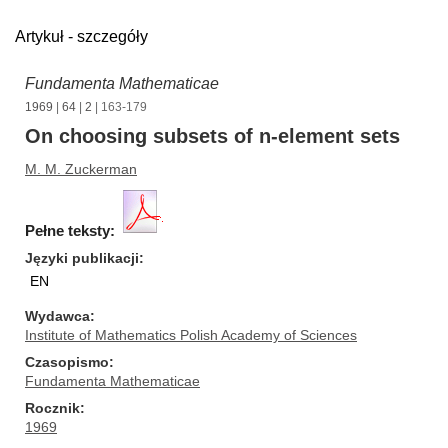
Artykuł - szczegóły
Fundamenta Mathematicae
1969
|
64
|
2
| 163-179
On choosing subsets of n-element sets
M. M. Zuckerman
Pełne teksty:
Języki publikacji
EN
Wydawca
Institute of Mathematics Polish Academy of Sciences
Czasopismo
Fundamenta Mathematicae
Rocznik
1969