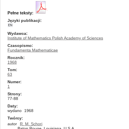
Pełne teksty:
Języki publikacji
EN
Wydawca
Institute of Mathematics Polish Academy of Sciences
Czasopismo
Fundamenta Mathematicae
Rocznik
1968
Tom
63
Numer
1
Strony
77-88
Daty
wydano
1968
Twórcy
autor
R. M. Schori
Baton Rouge, Louisiana, U.S.A.