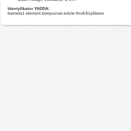
Identyfikator YADDA
bwmeta1.element.bwnjournal-article-fmv63i1p6bwm