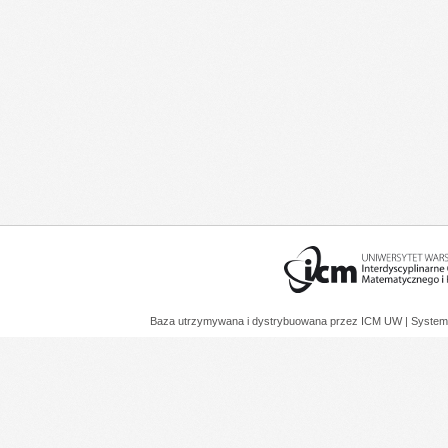
Baza utrzymywana i dystrybuowana przez
ICM UW
| System