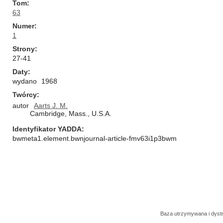
Tom
63
Numer
1
Strony
27-41
Daty
wydano
1968
Twórcy
autor
Aarts J. M.
Cambridge, Mass., U.S.A.
Identyfikator YADDA
bwmeta1.element.bwnjournal-article-fmv63i1p3bwm
Baza utrzymywana i dys