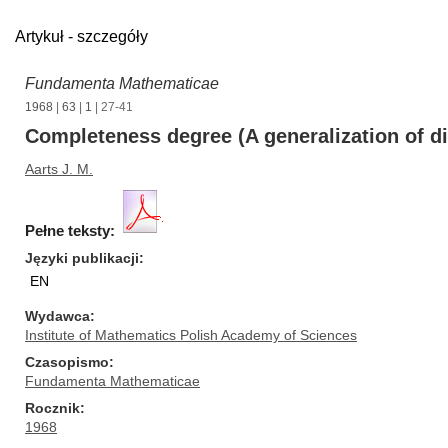
Artykuł - szczegóły
Fundamenta Mathematicae
1968
|
63
|
1
| 27-41
Completeness degree (A generalization of d
Aarts J. M.
Pełne teksty:
Języki publikacji
EN
Wydawca
Institute of Mathematics Polish Academy of Sciences
Czasopismo
Fundamenta Mathematicae
Rocznik
1968