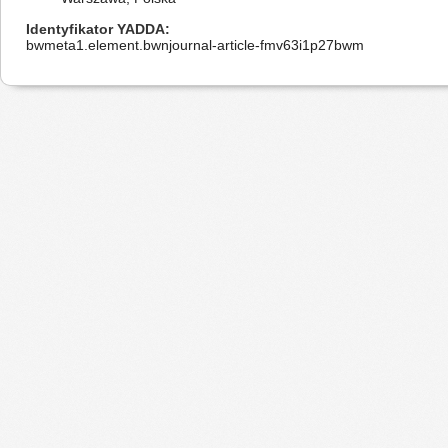
Identyfikator YADDA
bwmeta1.element.bwnjournal-article-fmv63i1p27bwm