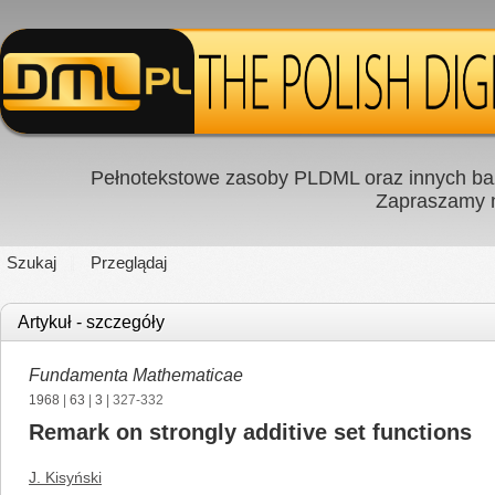
Pełnotekstowe zasoby PLDML oraz innych baz
Zapraszamy
Szukaj
Przeglądaj
Artykuł - szczegóły
Fundamenta Mathematicae
1968
|
63
|
3
| 327-332
Remark on strongly additive set functions
J. Kisyński