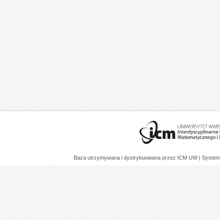
Baza utrzymywana i dystrybuowana przez
ICM UW
| System