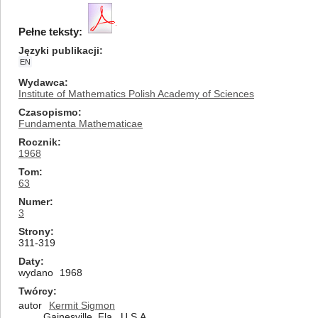
Pełne teksty:
Języki publikacji
EN
Wydawca
Institute of Mathematics Polish Academy of Sciences
Czasopismo
Fundamenta Mathematicae
Rocznik
1968
Tom
63
Numer
3
Strony
311-319
Daty
wydano
1968
Twórcy
autor
Kermit Sigmon
Gainesville, Fla., U.S.A.