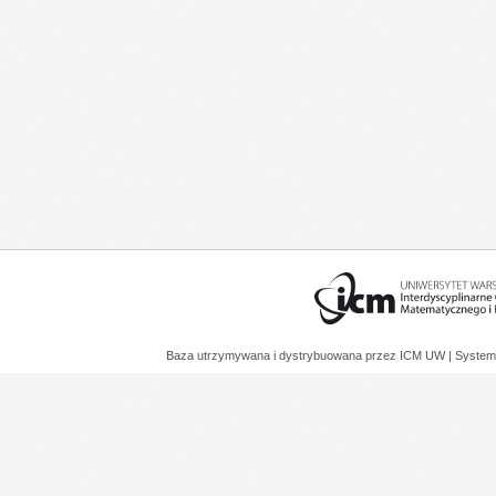
Baza utrzymywana i dystrybuowana przez
ICM UW
| System