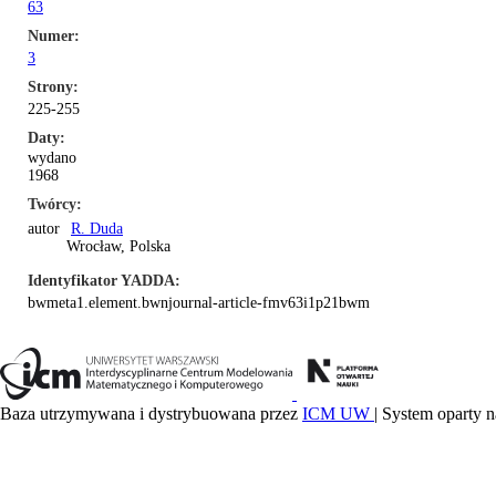
63
Numer
3
Strony
225-255
Daty
wydano
1968
Twórcy
autor
R. Duda
Wrocław, Polska
Identyfikator YADDA
bwmeta1.element.bwnjournal-article-fmv63i1p21bwm
Baza utrzymywana i dystrybuowana przez
ICM UW
| System oparty n