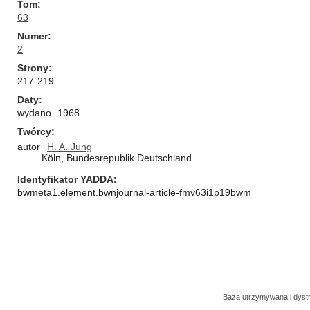
Tom
63
Numer
2
Strony
217-219
Daty
wydano
1968
Twórcy
autor
H. A. Jung
Köln, Bundesrepublik Deutschland
Identyfikator YADDA
bwmeta1.element.bwnjournal-article-fmv63i1p19bwm
Baza utrzymywana i dys