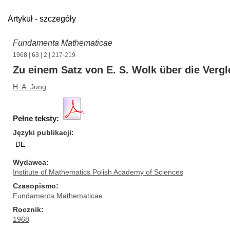
Artykuł - szczegóły
Fundamenta Mathematicae
1968
|
63
|
2
| 217-219
Zu einem Satz von E. S. Wolk über die Ver
H. A. Jung
Pełne teksty:
Języki publikacji
DE
Wydawca
Institute of Mathematics Polish Academy of Sciences
Czasopismo
Fundamenta Mathematicae
Rocznik
1968