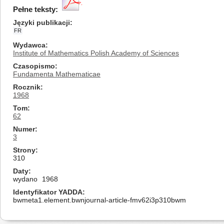
Pełne teksty:
Języki publikacji
FR
Wydawca
Institute of Mathematics Polish Academy of Sciences
Czasopismo
Fundamenta Mathematicae
Rocznik
1968
Tom
62
Numer
3
Strony
310
Daty
wydano
1968
Identyfikator YADDA
bwmeta1.element.bwnjournal-article-fmv62i3p310bwm