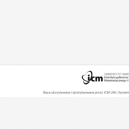
Baza utrzymywana i dystrybuowana przez
ICM UW
| System