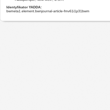
Identyfikator YADDA
bwmeta1.element.bwnjournal-article-fmv61i1p31bwm