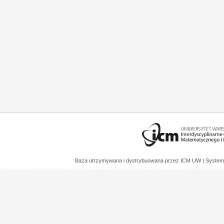
Baza utrzymywana i dystrybuowana przez
ICM UW
| System