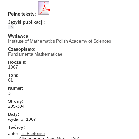
Pełne teksty:
Języki publikacji
EN
Wydawca
Institute of Mathematics Polish Academy of Sciences
Czasopismo
Fundamenta Mathematicae
Rocznik
1967
Tom
61
Numer
3
Strony
295-304
Daty
wydano
1967
Twórcy
autor
E. F. Steiner
Albuquerque, New Mex., U.S.A.