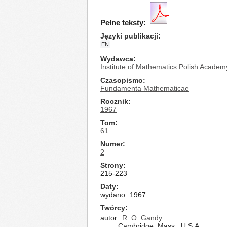
Pełne teksty:
Języki publikacji
EN
Wydawca
Institute of Mathematics Polish Academ
Czasopismo
Fundamenta Mathematicae
Rocznik
1967
Tom
61
Numer
2
Strony
215-223
Daty
wydano
1967
Twórcy
autor
R. O. Gandy
Cambridge, Mass., U.S.A.