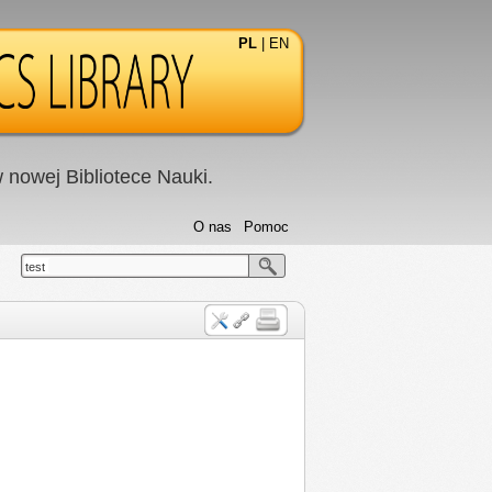
PL
|
EN
nowej Bibliotece Nauki.
O nas
Pomoc
test