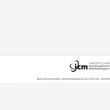
Baza utrzymywana i dystrybuowana przez
ICM UW
| System