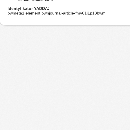
Identyfikator YADDA
bwmeta1.element.bwnjournal-article-fmv61i1p13bwm