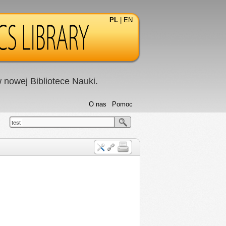
PL
|
EN
nowej Bibliotece Nauki.
O nas
Pomoc
test