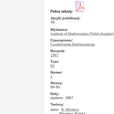
Pełne teksty:
Języki publikacji
EN
Wydawca
Institute of Mathematics Polish Academ
Czasopismo
Fundamenta Mathematicae
Rocznik
1967
Tom
60
Numer
1
Strony
89-93
Daty
wydano
1967
Twórcy
autor
B. Węglorz
Wrocław, Polska