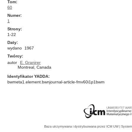
Tom
60
Numer
1
Strony
1-22
Daty
wydano
1967
Twórcy
autor
E. Granirer
Montreal, Canada
Identyfikator YADDA
bwmeta1.element.bwnjournal-article-fmv60i1p1bwm
Baza utrzymywana i dystrybuowana przez
ICM UW
| System