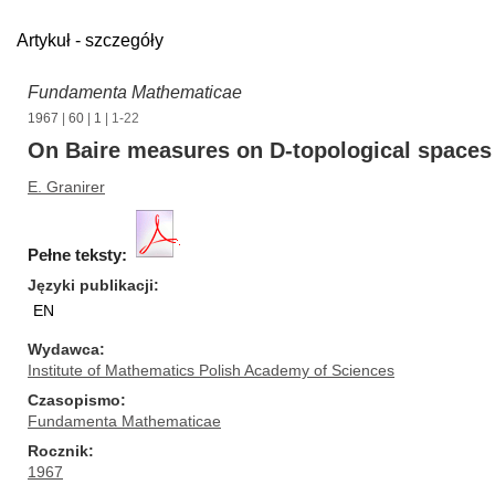
Artykuł - szczegóły
Fundamenta Mathematicae
1967
|
60
|
1
| 1-22
On Baire measures on D-topological spaces
E. Granirer
Pełne teksty:
Języki publikacji
EN
Wydawca
Institute of Mathematics Polish Academy of Sciences
Czasopismo
Fundamenta Mathematicae
Rocznik
1967